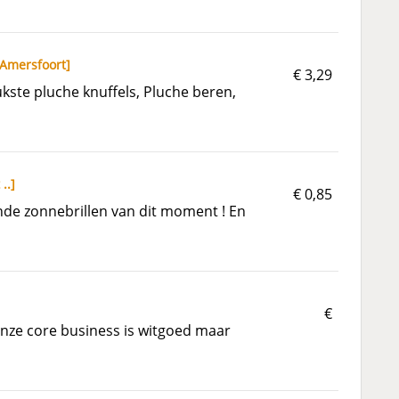
Amersfoort
]
€ 3,29
ste pluche knuffels, Pluche beren,
 ..
]
€ 0,85
de zonnebrillen van dit moment ! En
€
Onze core business is witgoed maar