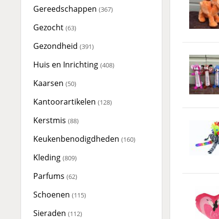
Gereedschappen
(367)
Gezocht
(63)
Gezondheid
(391)
Huis en Inrichting
(408)
Kaarsen
(50)
Kantoorartikelen
(128)
Kerstmis
(88)
Keukenbenodigdheden
(160)
Kleding
(809)
Parfums
(62)
Schoenen
(115)
Sieraden
(112)