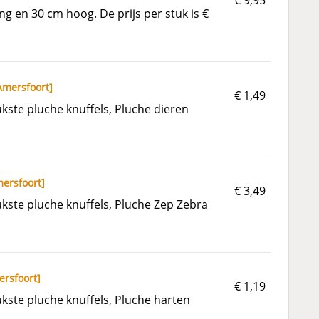
€ 9,95
ng en 30 cm hoog. De prijs per stuk is €
Amersfoort
]
€ 1,49
ste pluche knuffels, Pluche dieren
ersfoort
]
€ 3,49
kste pluche knuffels, Pluche Zep Zebra
rsfoort
]
€ 1,19
kste pluche knuffels, Pluche harten