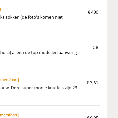
]
€ 400
ks sokken (de foto's komen niet
€ 8
phora) alleen de top modellen aanwezig
mersfoort
]
€ 3,61
blauw. Deze super mooie knuffels zijn 23
mersfoort
]