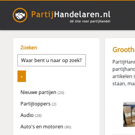
Zoeken
Grooth
PartijHan
partijhan
artikelen
staan, maa
Nieuwe partijen
(20)
Partijtoppers
(2)
Audio
(28)
Auto's en motoren
(86)