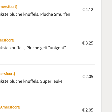
mersfoort
]
€ 4,12
kste pluche knuffels, Pluche Smurfen
rsfoort
]
€ 3,25
ste knuffels, Pluche geit "unigoat"
ersfoort
]
€ 2,05
ste pluche knuffels, Super leuke
,
Amersfoort
]
€ 2,05