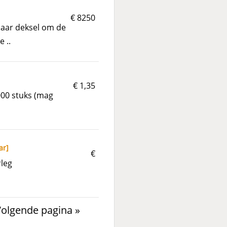
€ 8250
baar deksel om de
 ..
€ 1,35
000 stuks (mag
ar
]
€
leg
Volgende pagina »