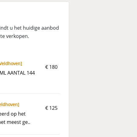
indt u het huidige aanbod
 te verkopen.
Veldhoven
]
€ 180
0ML AANTAL 144
eldhoven
]
€ 125
eerd op het
het meest ge..