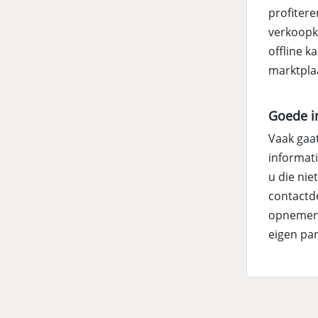
profitere
verkoopk
offline k
marktpla
Goede in
Vaak gaa
informati
u die nie
contactde
opnemen v
eigen par