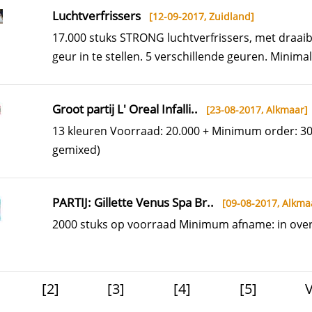
Luchtverfrissers
[12-09-2017,
Zuidland
]
17.000 stuks STRONG luchtverfrissers, met draai
geur in te stellen. 5 verschillende geuren. Minimale
Groot partij L' Oreal Infalli..
[23-08-2017,
Alkmaar
]
13 kleuren Voorraad: 20.000 + Minimum order: 3
gemixed)
PARTIJ: Gillette Venus Spa Br..
[09-08-2017,
Alkma
2000 stuks op voorraad Minimum afname: in over
[2]
[3]
[4]
[5]