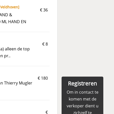
,
Veldhoven
]
€ 36
HAND &
0 ML HAND EN
€ 8
a) alleen de top
n pr..
€ 180
Registreren
an Thierry Mugler
Om in contact te
komen met de
verkoper dient u
€
zichzelf te