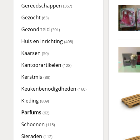
Gereedschappen
(367)
Gezocht
(63)
Gezondheid
(391)
Huis en Inrichting
(408)
Kaarsen
(50)
Kantoorartikelen
(128)
Kerstmis
(88)
Keukenbenodigdheden
(160)
Kleding
(809)
Parfums
(62)
Schoenen
(115)
Sieraden
(112)