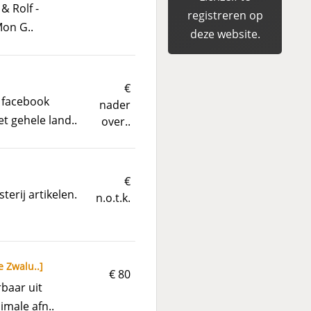
& Rolf -
registreren op
Mon G..
deze website.
€
 facebook
nader
t gehele land..
over..
€
terij artikelen.
n.o.t.k.
e Zwalu..
]
€ 80
baar uit
imale afn..