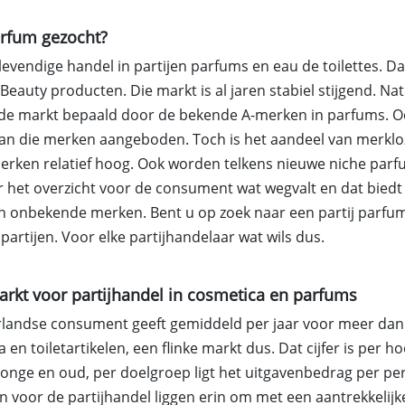
arfum gezocht?
 levendige handel in partijen parfums en eau de toilettes. Dat
Beauty producten. Die markt is al jaren stabiel stijgend. Na
 de markt bepaald door de bekende A-merken in parfums. Ook
an die merken aangeboden. Toch is het aandeel van merklo
rken relatief hoog. Ook worden telkens nieuwe niche par
 het overzicht voor de consument wat wegvalt en dat bied
n onbekende merken. Bent u op zoek naar een partij parfums
 partijen. Voor elke partijhandelaar wat wils dus.
rkt voor partijhandel in cosmetica en parfums
landse consument geeft gemiddeld per jaar voor meer dan €
 en toiletartikelen, een flinke markt dus. Dat cijfer is per h
 jonge en oud, per doelgroep ligt het uitgavenbedrag per p
 voor de partijhandel liggen erin om met een aantrekkelijk