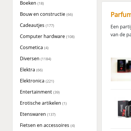
Boeken
(18)
Parfum
Bouw en constructie
(66)
Cadeautjes
(177)
Een part
van de pa
Computer hardware
(108)
Cosmetica
(4)
Diversen
(1184)
Elektra
(66)
Elektronica
(221)
Entertainment
(39)
Erotische artikelen
(1)
Etenswaren
(137)
Fietsen en accessoires
(4)