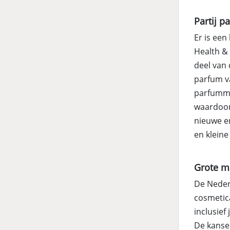
Partij p
Er is een
Health & 
deel van
parfum v
parfumme
waardoor
nieuwe e
en kleine
Grote ma
De Neder
cosmetica
inclusief
De kansen