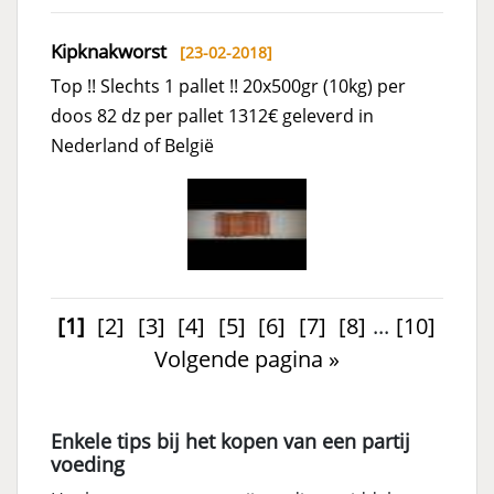
Kipknakworst
[23-02-2018]
Top !! Slechts 1 pallet !! 20x500gr (10kg) per
doos 82 dz per pallet 1312€ geleverd in
Nederland of België
[1]
[2]
[3]
[4]
[5]
[6]
[7]
[8]
...
[10]
Volgende pagina »
Enkele tips bij het kopen van een partij
voeding