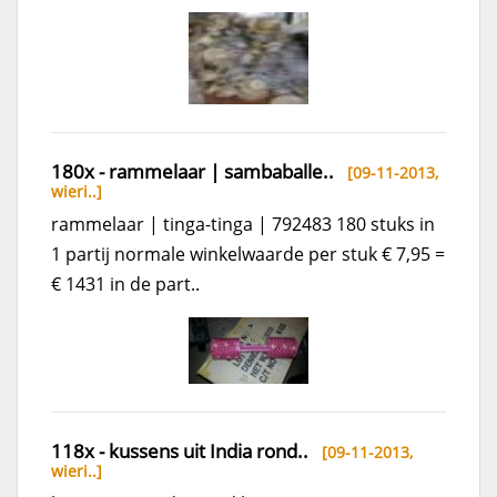
180x - rammelaar | sambaballe..
[09-11-2013,
wieri..
]
rammelaar | tinga-tinga | 792483 180 stuks in
1 partij normale winkelwaarde per stuk € 7,95 =
€ 1431 in de part..
118x - kussens uit India rond..
[09-11-2013,
wieri..
]