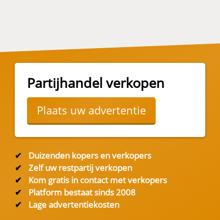
Partijhandel verkopen
Plaats uw advertentie
✔
Duizenden kopers en verkopers
✔
Zelf uw restpartij verkopen
✔
Kom gratis in contact met verkopers
✔
Platform bestaat sinds 2008
✔
Lage advertentiekosten