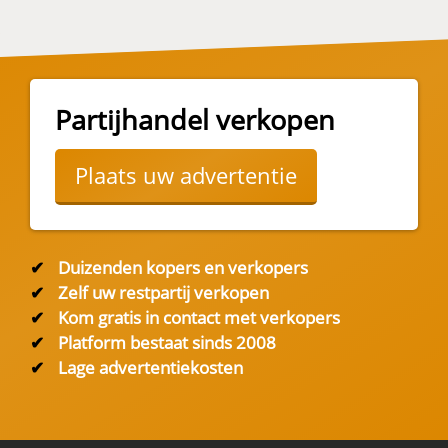
Partijhandel verkopen
Plaats uw advertentie
✔
Duizenden kopers en verkopers
✔
Zelf uw restpartij verkopen
✔
Kom gratis in contact met verkopers
✔
Platform bestaat sinds 2008
✔
Lage advertentiekosten