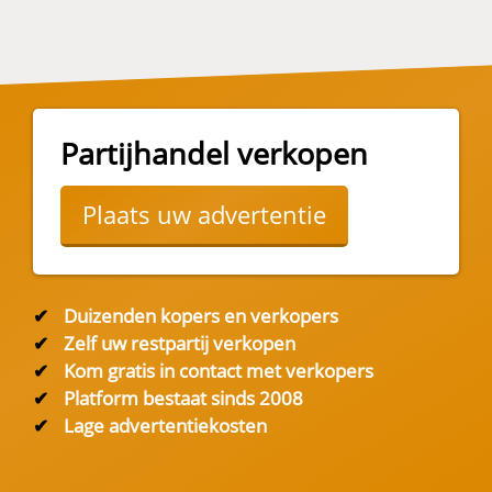
Partijhandel verkopen
Plaats uw advertentie
✔
Duizenden kopers en verkopers
✔
Zelf uw restpartij verkopen
✔
Kom gratis in contact met verkopers
✔
Platform bestaat sinds 2008
✔
Lage advertentiekosten