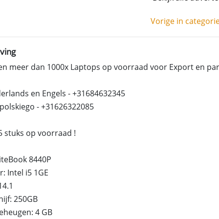
Vorige in categori
ving
en meer dan 1000x Laptops op voorraad voor Export en part
erlands en Engels - +31684632345
 polskiego - +31626322085
5 stuks op voorraad !
liteBook 8440P
: Intel i5 1GE
14.1
ijf: 250GB
geheugen: 4 GB