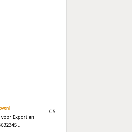
oven
]
€ 5
 voor Export en
4632345 ..