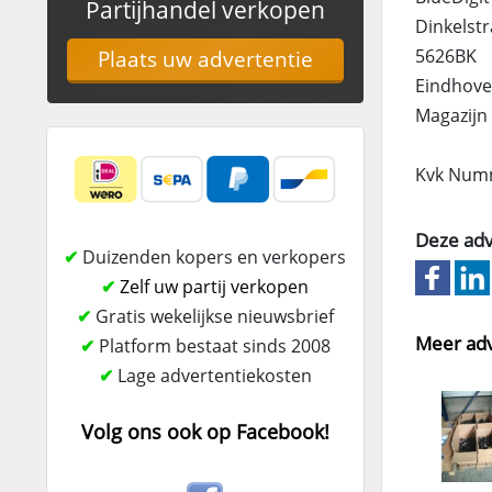
Partijhandel verkopen
Dinkelstr
5626BK
Plaats uw advertentie
Eindhov
Magazijn
Kvk Numme
Deze adv
✔
Duizenden kopers en verkopers
✔
Zelf uw partij verkopen
✔
Gratis wekelijkse nieuwsbrief
Meer adv
✔
Platform bestaat sinds 2008
✔
Lage advertentiekosten
Volg ons ook op Facebook!