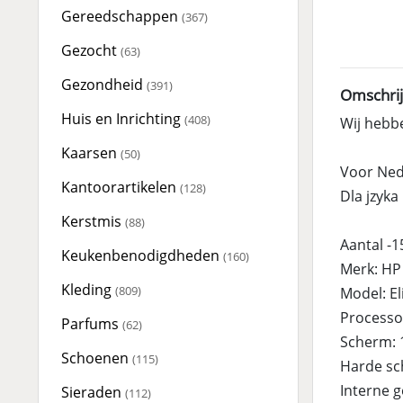
Gereedschappen
(367)
Gezocht
(63)
Gezondheid
(391)
Omschrij
Huis en Inrichting
(408)
Wij hebb
Kaarsen
(50)
Voor Ned
Kantoorartikelen
(128)
Dla jzyka
Kerstmis
(88)
Aantal -1
Keukenbenodigdheden
(160)
Merk: HP
Kleding
(809)
Model: E
Processor
Parfums
(62)
Scherm: 
Schoenen
(115)
Harde sch
Interne 
Sieraden
(112)