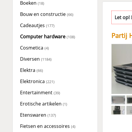
Boeken
(18)
Bouw en constructie
(66)
Let op!
D
Cadeautjes
(177)
Partij
Computer hardware
(108)
Cosmetica
(4)
Diversen
(1184)
Elektra
(66)
Elektronica
(221)
Entertainment
(39)
Erotische artikelen
(1)
Etenswaren
(137)
Fietsen en accessoires
(4)