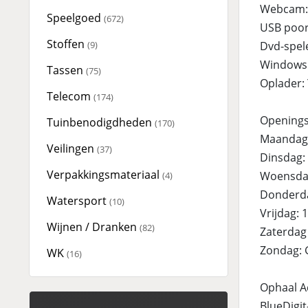
Webcam:
Speelgoed
(672)
USB poor
Stoffen
(9)
Dvd-spele
Windows
Tassen
(75)
Oplader:
Telecom
(174)
Openingst
Tuinbenodigdheden
(170)
Maandag:
Veilingen
(37)
Dinsdag: 
Verpakkingsmateriaal
Woensdag
(4)
Donderda
Watersport
(10)
Vrijdag: 
Wijnen / Dranken
(82)
Zaterdag 
Zondag: 
WK
(16)
Ophaal A
BlueDigit