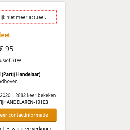
jk niet meer actueel.
leet
€ 95
lusief BTW
 (Partij Handelaar)
ndhoven
-2020 | 2882 keer bekeken
TIJHANDELAREN-19103
eer contactinformatie
enties van deze verkoper