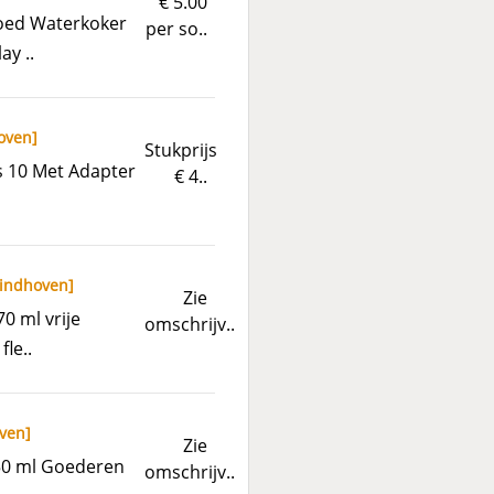
€ 5.00
goed Waterkoker
per so..
ay ..
oven
]
Stukprijs
s 10 Met Adapter
€ 4..
indhoven
]
Zie
0 ml vrije
omschrijv..
le..
ven
]
Zie
750 ml Goederen
omschrijv..