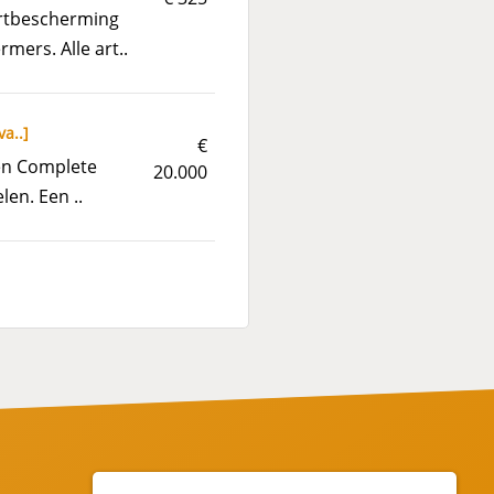
ortbescherming
ers. Alle art..
va..
]
€
len Complete
20.000
len. Een ..