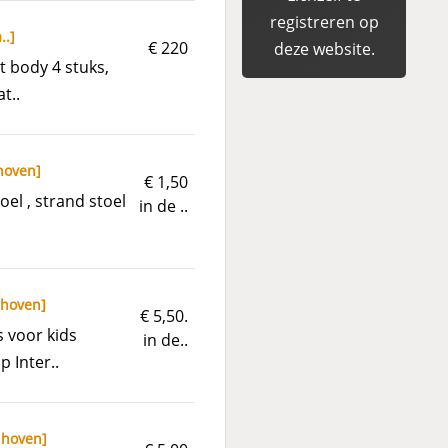
registreren op
..
]
€ 220
deze website.
t body 4 stuks,
t..
hoven
]
€ 1,50
oel , strand stoel
in de ..
dhoven
]
€ 5,50.
s voor kids
in de..
p Inter..
dhoven
]