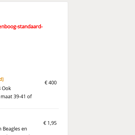
enboog-standaard-
d
]
€ 400
8 Ook
maat 39-41 of
€ 1,95
Beagles en