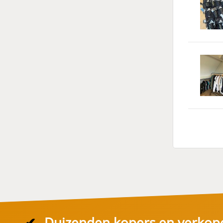
✔
Duizenden kopers en verkop