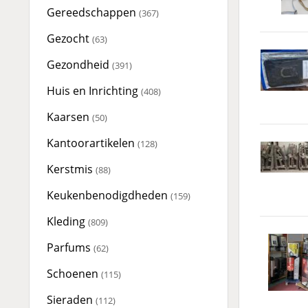
Gereedschappen
(367)
Gezocht
(63)
Gezondheid
(391)
Huis en Inrichting
(408)
Kaarsen
(50)
Kantoorartikelen
(128)
Kerstmis
(88)
Keukenbenodigdheden
(159)
Kleding
(809)
Parfums
(62)
Schoenen
(115)
Sieraden
(112)