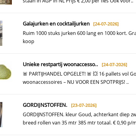
staan in AGP in NL Prijs € 2,00 per fles Ook voor..
Galajurken en cocktailjurken
[24-07-2026]
Ruim 1000 stuks jurken 600 lang en 1000 kort. Gr
koop
Unieke restpartij woonaccesso..
[24-07-2026]
🚨 PARTIJHANDEL OPGELET! 🚨 💥 16 pallets vol 
woonaccessoires – NU VOOR EEN SPOTPRIJS! ..
GORDIJNSTOFFEN.
[23-07-2026]
GORDIJNSTOFFEN. kleur Goud, achterkant diep zw
breed rollen van 35 mtr 385 mtr totaal. € 0,90 p/m