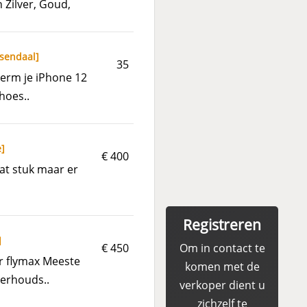
 Zilver, Goud,
sendaal
]
35
herm je iPhone 12
hoes..
e
]
€ 400
at stuk maar er
Registreren
]
€ 450
Om in contact te
r flymax Meeste
komen met de
erhouds..
verkoper dient u
zichzelf te