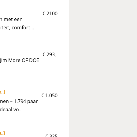
€ 2100
en met een
eit, comfort ..
€ 293,-
n Jim More OF DOE
a..
]
€ 1.050
nen – 1.794 paar
deaal vo..
..
]
€ 325