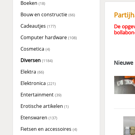
Boeken
(18)
Partij
Bouw en constructie
(66)
Cadeautjes
De opgev
(177)
bollabon-
Computer hardware
(108)
Cosmetica
(4)
Diversen
(1184)
Nieuwe 
Elektra
(66)
Elektronica
(221)
Entertainment
(39)
Erotische artikelen
(1)
Etenswaren
(137)
Fietsen en accessoires
(4)