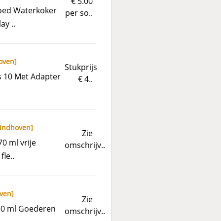
€ 5.00
goed Waterkoker
per so..
ay ..
oven
]
Stukprijs
s 10 Met Adapter
€ 4..
indhoven
]
Zie
0 ml vrije
omschrijv..
le..
ven
]
Zie
750 ml Goederen
omschrijv..