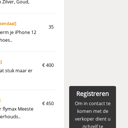
 Zilver, Goud,
sendaal
]
35
herm je iPhone 12
hoes..
e
]
€ 400
at stuk maar er
Registreren
]
€ 450
Om in contact te
r flymax Meeste
komen met de
erhouds..
verkoper dient u
zichzelf te