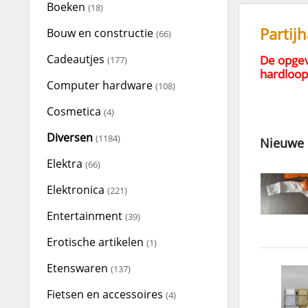
Boeken
(18)
Partij
Bouw en constructie
(66)
Cadeautjes
De opgev
(177)
hardloop
Computer hardware
(108)
Cosmetica
(4)
Diversen
(1184)
Nieuwe 
Elektra
(66)
Elektronica
(221)
Entertainment
(39)
Erotische artikelen
(1)
Etenswaren
(137)
Fietsen en accessoires
(4)