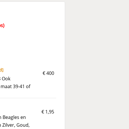
s)
d
]
€ 400
8 Ook
maat 39-41 of
€ 1,95
Beagles en
 Zilver, Goud,