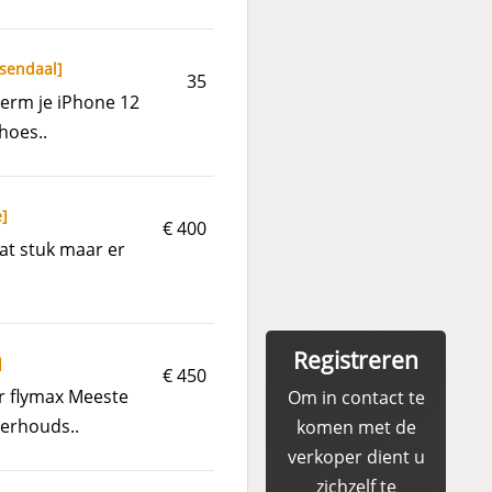
sendaal
]
35
herm je iPhone 12
hoes..
e
]
€ 400
at stuk maar er
Registreren
]
€ 450
r flymax Meeste
Om in contact te
erhouds..
komen met de
verkoper dient u
zichzelf te