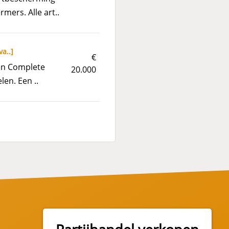
ers. Alle art..
va..
]
€
len Complete
20.000
len. Een ..