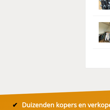
✔
Duizenden kopers en verkop