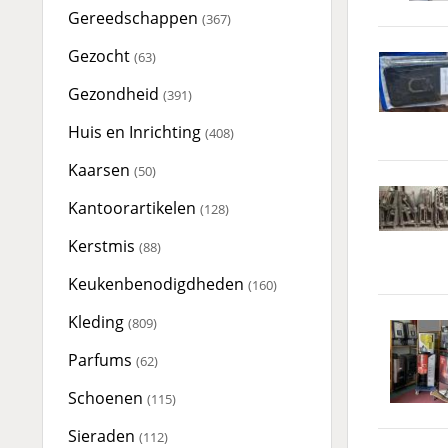
Gereedschappen
(367)
Gezocht
(63)
Gezondheid
(391)
Huis en Inrichting
(408)
Kaarsen
(50)
Kantoorartikelen
(128)
Kerstmis
(88)
Keukenbenodigdheden
(160)
Kleding
(809)
Parfums
(62)
Schoenen
(115)
Sieraden
(112)