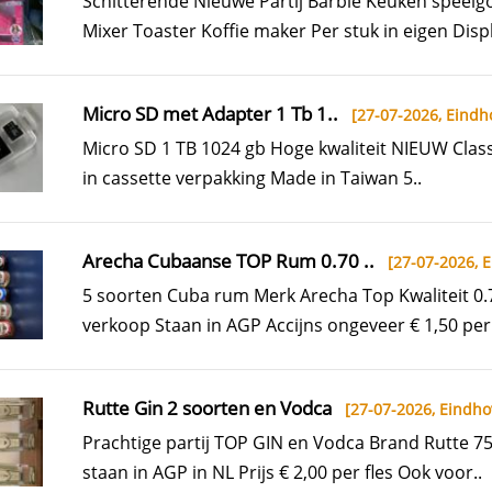
Schitterende Nieuwe Partij Barbie Keuken speel
Mixer Toaster Koffie maker Per stuk in eigen Displ
Micro SD met Adapter 1 Tb 1..
[27-07-2026,
Eindh
Micro SD 1 TB 1024 gb Hoge kwaliteit NIEUW Clas
in cassette verpakking Made in Taiwan 5..
Arecha Cubaanse TOP Rum 0.70 ..
[27-07-2026,
E
5 soorten Cuba rum Merk Arecha Top Kwaliteit 0.7
verkoop Staan in AGP Accijns ongeveer € 1,50 per f
Rutte Gin 2 soorten en Vodca
[27-07-2026,
Eindho
Prachtige partij TOP GIN en Vodca Brand Rutte 
staan in AGP in NL Prijs € 2,00 per fles Ook voor..