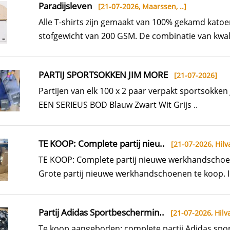
Paradijsleven
[21-07-2026,
Maarssen, ..
]
Alle T-shirts zijn gemaakt van 100% gekamd kato
stofgewicht van 200 GSM. De combinatie van kwalit
PARTIJ SPORTSOKKEN JIM MORE
[21-07-2026]
Partijen van elk 100 x 2 paar verpakt sportsokke
EEN SERIEUS BOD Blauw Zwart Wit Grijs ..
TE KOOP: Complete partij nieu..
[21-07-2026,
Hilv
TE KOOP: Complete partij nieuwe werkhandschoe
Grote partij nieuwe werkhandschoenen te koop. I
Partij Adidas Sportbeschermin..
[21-07-2026,
Hilva
Te koop aangeboden: complete partij Adidas sp