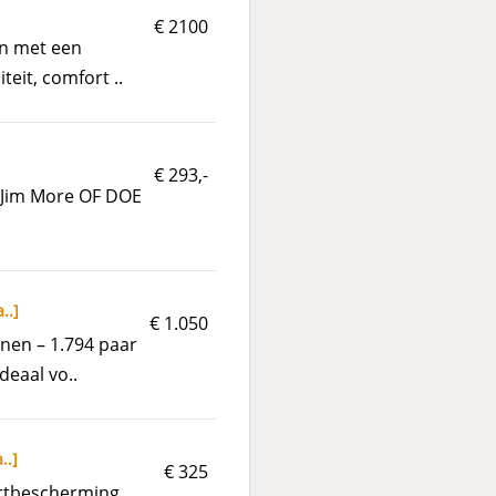
€ 2100
en met een
eit, comfort ..
€ 293,-
n Jim More OF DOE
a..
]
€ 1.050
nen – 1.794 paar
deaal vo..
..
]
€ 325
ortbescherming