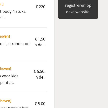
..
]
registreren op
€ 220
t body 4 stuks,
deze website.
t..
hoven
]
€ 1,50
oel , strand stoel
in de ..
dhoven
]
€ 5,50.
s voor kids
in de..
p Inter..
dhoven
]
€ 5.00