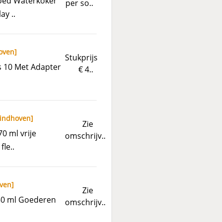
goed Waterkoker
per so..
ay ..
oven
]
Stukprijs
s 10 Met Adapter
€ 4..
indhoven
]
Zie
0 ml vrije
omschrijv..
le..
ven
]
Zie
750 ml Goederen
omschrijv..