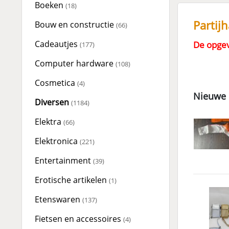
Boeken
(18)
Partij
Bouw en constructie
(66)
Cadeautjes
De opgev
(177)
Computer hardware
(108)
Cosmetica
(4)
Nieuwe 
Diversen
(1184)
Elektra
(66)
Elektronica
(221)
Entertainment
(39)
Erotische artikelen
(1)
Etenswaren
(137)
Fietsen en accessoires
(4)