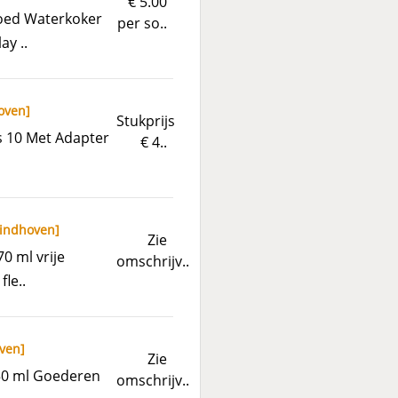
€ 5.00
goed Waterkoker
per so..
ay ..
oven
]
Stukprijs
s 10 Met Adapter
€ 4..
indhoven
]
Zie
0 ml vrije
omschrijv..
le..
ven
]
Zie
750 ml Goederen
omschrijv..