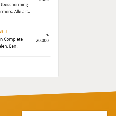
ortbescherming
ers. Alle art..
va..
]
€
len Complete
20.000
len. Een ..