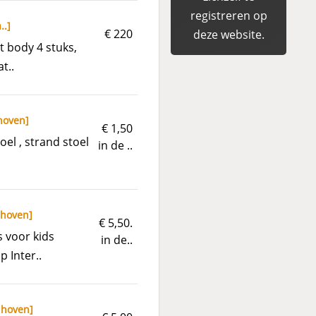
registreren op
..
]
€ 220
deze website.
t body 4 stuks,
t..
hoven
]
€ 1,50
oel , strand stoel
in de ..
dhoven
]
€ 5,50.
s voor kids
in de..
p Inter..
dhoven
]