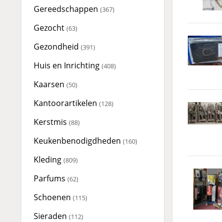
Gereedschappen
(367)
Gezocht
(63)
Gezondheid
(391)
Huis en Inrichting
(408)
Kaarsen
(50)
Kantoorartikelen
(128)
Kerstmis
(88)
Keukenbenodigdheden
(160)
Kleding
(809)
Parfums
(62)
Schoenen
(115)
Sieraden
(112)