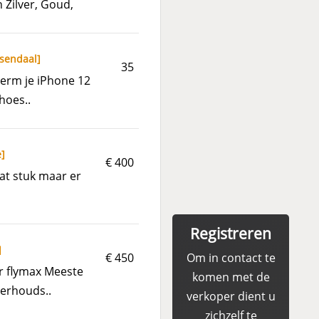
 Zilver, Goud,
sendaal
]
35
herm je iPhone 12
hoes..
e
]
€ 400
at stuk maar er
Registreren
]
€ 450
Om in contact te
r flymax Meeste
komen met de
erhouds..
verkoper dient u
zichzelf te