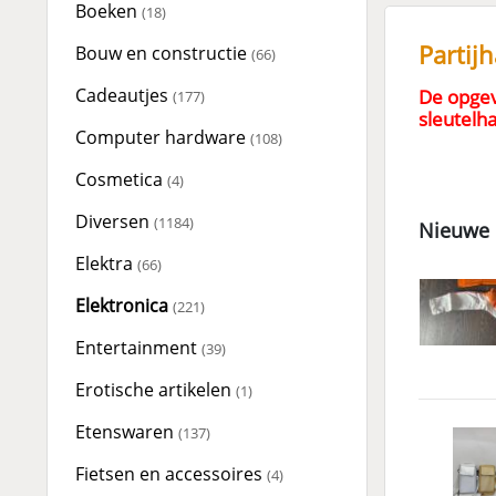
Boeken
(18)
Partij
Bouw en constructie
(66)
Cadeautjes
De opgev
(177)
sleutelh
Computer hardware
(108)
Cosmetica
(4)
Diversen
(1184)
Nieuwe 
Elektra
(66)
Elektronica
(221)
Entertainment
(39)
Erotische artikelen
(1)
Etenswaren
(137)
Fietsen en accessoires
(4)