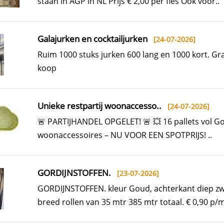
staan in AGP in NL Prijs € 2,00 per fles Ook voor..
Galajurken en cocktailjurken
[24-07-2026]
Ruim 1000 stuks jurken 600 lang en 1000 kort. Gr
koop
Unieke restpartij woonaccesso..
[24-07-2026]
🚨 PARTIJHANDEL OPGELET! 🚨 💥 16 pallets vol 
woonaccessoires – NU VOOR EEN SPOTPRIJS! ..
GORDIJNSTOFFEN.
[23-07-2026]
GORDIJNSTOFFEN. kleur Goud, achterkant diep zw
breed rollen van 35 mtr 385 mtr totaal. € 0,90 p/m