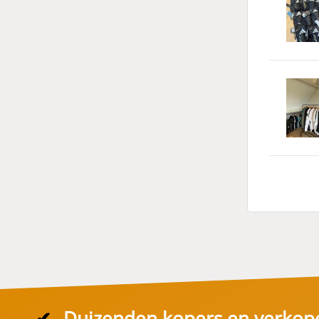
✔
Duizenden kopers en verkop