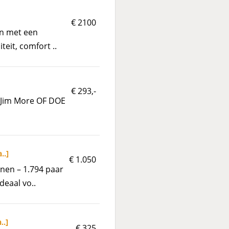
€ 2100
en met een
eit, comfort ..
€ 293,-
n Jim More OF DOE
a..
]
€ 1.050
nen – 1.794 paar
deaal vo..
..
]
€ 325