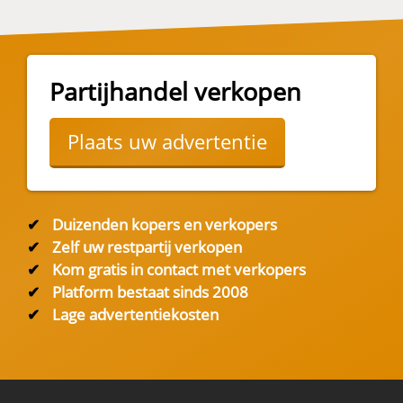
Partijhandel verkopen
Plaats uw advertentie
✔
Duizenden kopers en verkopers
✔
Zelf uw restpartij verkopen
✔
Kom gratis in contact met verkopers
✔
Platform bestaat sinds 2008
✔
Lage advertentiekosten