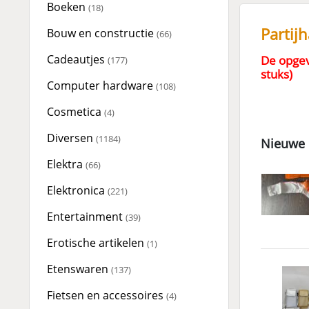
Boeken
(18)
Partij
Bouw en constructie
(66)
Cadeautjes
De opgev
(177)
stuks)
Computer hardware
(108)
Cosmetica
(4)
Diversen
(1184)
Nieuwe 
Elektra
(66)
Elektronica
(221)
Entertainment
(39)
Erotische artikelen
(1)
Etenswaren
(137)
Fietsen en accessoires
(4)