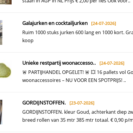
staan in AGP in NL Prijs € 2,00 per fles Ook voor..
Galajurken en cocktailjurken
[24-07-2026]
Ruim 1000 stuks jurken 600 lang en 1000 kort. Gr
koop
Unieke restpartij woonaccesso..
[24-07-2026]
🚨 PARTIJHANDEL OPGELET! 🚨 💥 16 pallets vol 
woonaccessoires – NU VOOR EEN SPOTPRIJS! ..
GORDIJNSTOFFEN.
[23-07-2026]
GORDIJNSTOFFEN. kleur Goud, achterkant diep zw
breed rollen van 35 mtr 385 mtr totaal. € 0,90 p/m