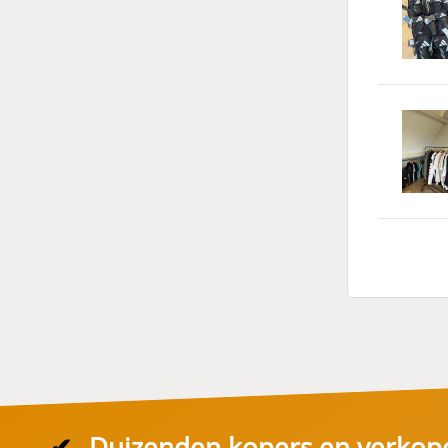
✔
Duizenden kopers en verkop