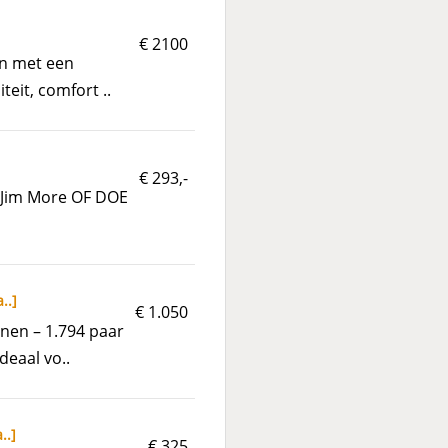
€ 2100
en met een
eit, comfort ..
€ 293,-
n Jim More OF DOE
a..
]
€ 1.050
nen – 1.794 paar
deaal vo..
..
]
€ 325