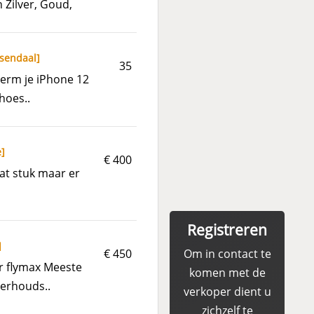
 Zilver, Goud,
sendaal
]
35
herm je iPhone 12
hoes..
e
]
€ 400
at stuk maar er
Registreren
]
€ 450
Om in contact te
r flymax Meeste
komen met de
erhouds..
verkoper dient u
zichzelf te