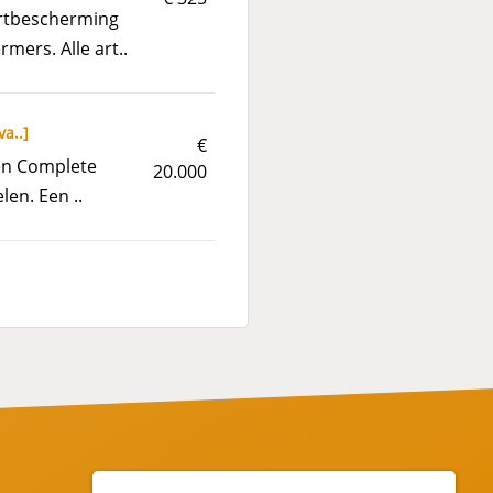
ortbescherming
ers. Alle art..
va..
]
€
len Complete
20.000
len. Een ..