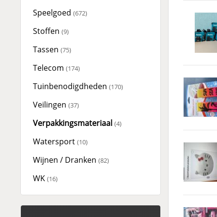
Speelgoed
(672)
Stoffen
(9)
Tassen
(75)
Telecom
(174)
Tuinbenodigdheden
(170)
Veilingen
(37)
Verpakkingsmateriaal
(4)
Watersport
(10)
Wijnen / Dranken
(82)
WK
(16)