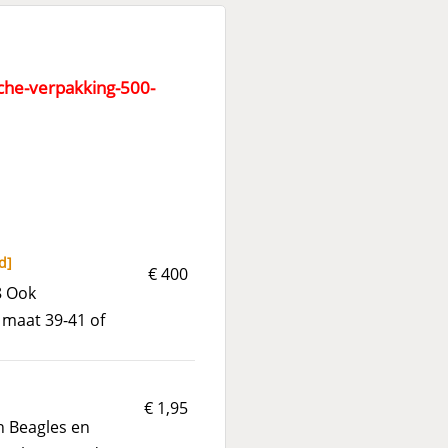
sche-verpakking-500-
d
]
€ 400
8 Ook
maat 39-41 of
€ 1,95
Beagles en