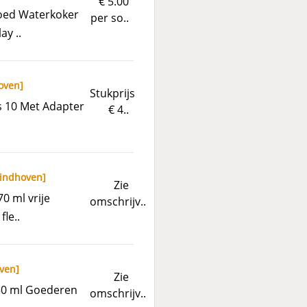
€ 5.00
goed Waterkoker
per so..
ay ..
oven
]
Stukprijs
s 10 Met Adapter
€ 4..
indhoven
]
Zie
0 ml vrije
omschrijv..
le..
ven
]
Zie
750 ml Goederen
omschrijv..