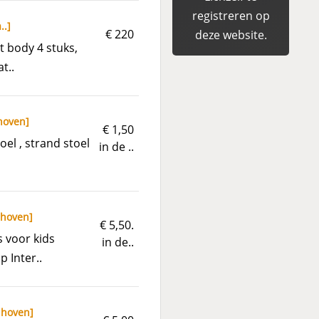
registreren op
..
]
€ 220
deze website.
t body 4 stuks,
t..
hoven
]
€ 1,50
oel , strand stoel
in de ..
dhoven
]
€ 5,50.
s voor kids
in de..
p Inter..
dhoven
]