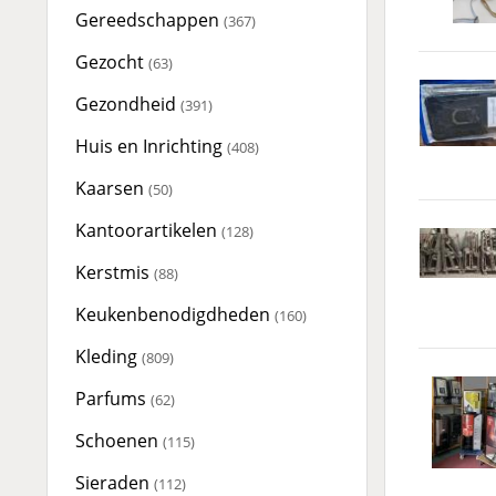
Gereedschappen
(367)
Gezocht
(63)
Gezondheid
(391)
Huis en Inrichting
(408)
Kaarsen
(50)
Kantoorartikelen
(128)
Kerstmis
(88)
Keukenbenodigdheden
(160)
Kleding
(809)
Parfums
(62)
Schoenen
(115)
Sieraden
(112)