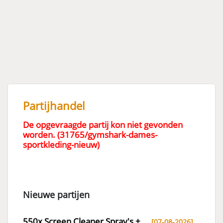
Partijhandel
De opgevraagde partij kon niet gevonden
worden. (31765/gymshark-dames-
sportkleding-nieuw)
Nieuwe partijen
550x Screen Cleaner Spray's +..
[07-08-2026]