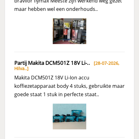
bravilor flymax Meeste zijn werkend weg gezet
maar hebben wel een onderhouds..
Partij Makita DCM501Z 18V Li-..
[28-07-2026,
Hilva..
]
Makita DCM501Z 18V Li-Ion accu
koffiezetapparaat body 4 stuks, gebruikte maar
goede staat 1 stuk in perfecte staat..