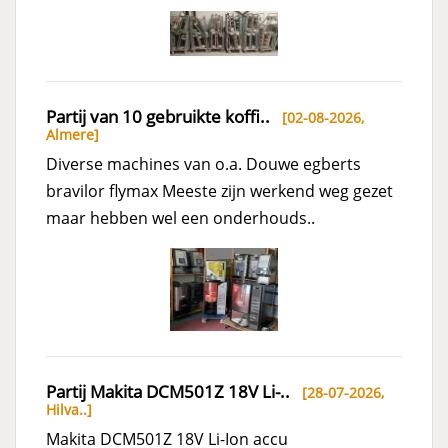
Partij van 10 gebruikte koffi..
[02-08-2026,
Almere
]
Diverse machines van o.a. Douwe egberts
bravilor flymax Meeste zijn werkend weg gezet
maar hebben wel een onderhouds..
Partij Makita DCM501Z 18V Li-..
[28-07-2026,
Hilva..
]
Makita DCM501Z 18V Li-Ion accu