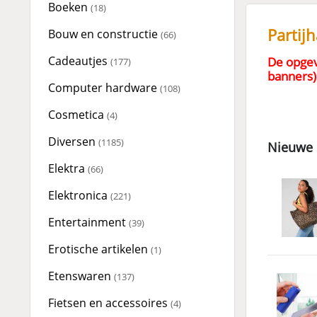
Boeken
(18)
Partij
Bouw en constructie
(66)
Cadeautjes
De opgev
(177)
banners)
Computer hardware
(108)
Cosmetica
(4)
Diversen
(1185)
Nieuwe 
Elektra
(66)
Elektronica
(221)
Entertainment
(39)
Erotische artikelen
(1)
Etenswaren
(137)
Fietsen en accessoires
(4)