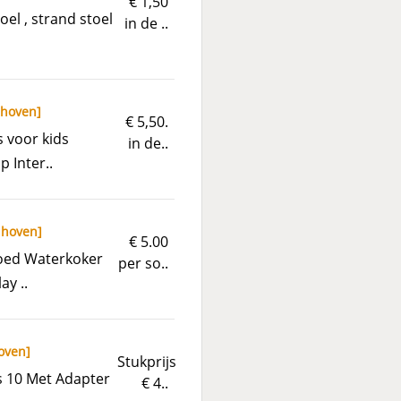
€ 1,50
oel , strand stoel
in de ..
dhoven
]
€ 5,50.
s voor kids
in de..
p Inter..
dhoven
]
€ 5.00
goed Waterkoker
per so..
ay ..
oven
]
Stukprijs
s 10 Met Adapter
€ 4..