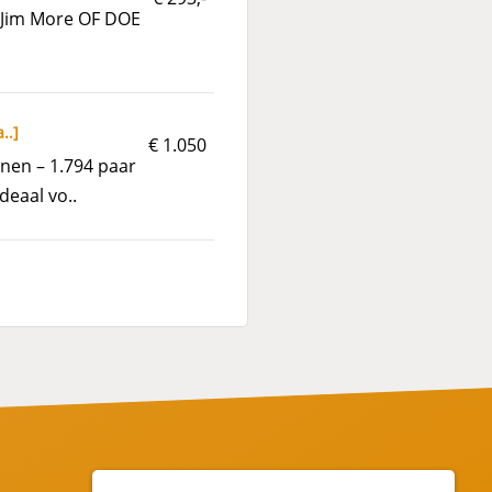
n Jim More OF DOE
a..
]
€ 1.050
nen – 1.794 paar
deaal vo..