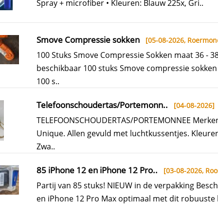
Spray + microfiber • Kleuren: Blauw 225x, Gri..
Smove Compressie sokken
[05-08-2026,
Roermon
100 Stuks Smove Compressie Sokken maat 36 - 3
beschikbaar 100 stuks Smove compressie sokken 
100 s..
Telefoonschoudertas/Portemonn..
[04-08-2026]
TELEFOONSCHOUDERTAS/PORTEMONNEE Merken 
Unique. Allen gevuld met luchtkussentjes. Kleuren
Zwa..
85 iPhone 12 en iPhone 12 Pro..
[03-08-2026,
Roo
Partij van 85 stuks! NIEUW in de verpakking Besc
en iPhone 12 Pro Max optimaal met dit robuuste 