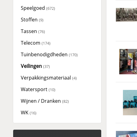
Speelgoed
(672)
Stoffen
(9)
Tassen
(76)
Telecom
(174)
Tuinbenodigdheden
(170)
Veilingen
(37)
Verpakkingsmateriaal
(4)
Watersport
(10)
Wijnen / Dranken
(82)
WK
(16)