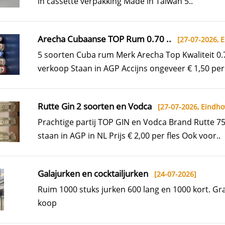
in cassette verpakking Made in Taiwan 5..
Arecha Cubaanse TOP Rum 0.70 ..
[27-07-2026,
E
5 soorten Cuba rum Merk Arecha Top Kwaliteit 0.7
verkoop Staan in AGP Accijns ongeveer € 1,50 per f
Rutte Gin 2 soorten en Vodca
[27-07-2026,
Eindho
Prachtige partij TOP GIN en Vodca Brand Rutte 
staan in AGP in NL Prijs € 2,00 per fles Ook voor..
Galajurken en cocktailjurken
[24-07-2026]
Ruim 1000 stuks jurken 600 lang en 1000 kort. Gr
koop