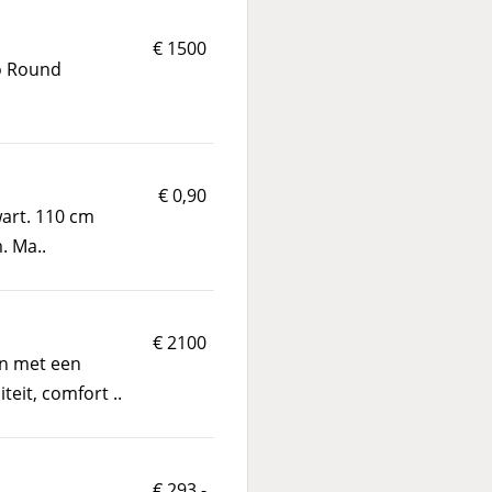
€ 1500
Go Round
€ 0,90
art. 110 cm
. Ma..
€ 2100
en met een
eit, comfort ..
€ 293,-