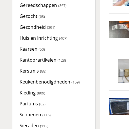
Gereedschappen
(367)
Gezocht
(63)
Gezondheid
(391)
Huis en Inrichting
(407)
Kaarsen
(50)
Kantoorartikelen
(128)
Kerstmis
(88)
Keukenbenodigdheden
(159)
Kleding
(809)
Parfums
(62)
Schoenen
(115)
Sieraden
(112)