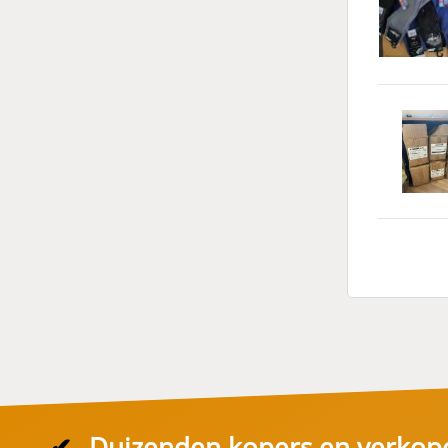
✔
Duizenden kopers en verkop