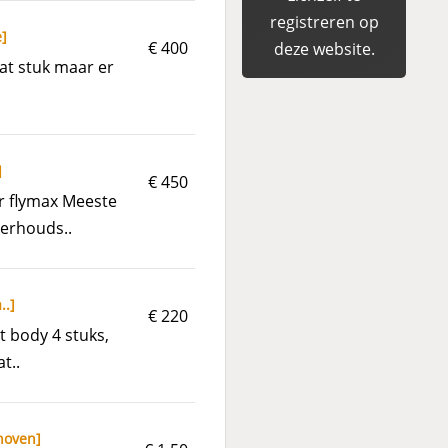
registreren op
e
]
€ 400
deze website.
at stuk maar er
]
€ 450
r flymax Meeste
erhouds..
..
]
€ 220
t body 4 stuks,
t..
hoven
]