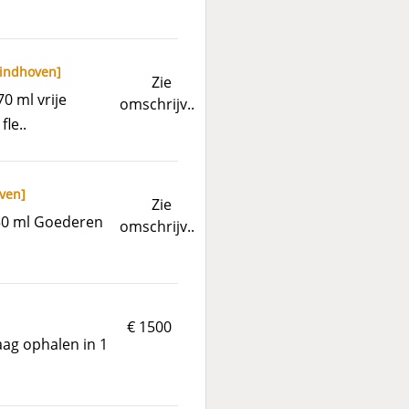
indhoven
]
Zie
0 ml vrije
omschrijv..
le..
ven
]
Zie
750 ml Goederen
omschrijv..
€ 1500
aag ophalen in 1